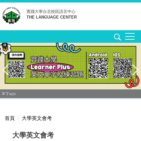
跳
實踐大學台北校區
語言中心
到
THE LANGUAGE CENTER
主
要
內
容
區
單字app
首頁
大學英文會考
大學英文會考