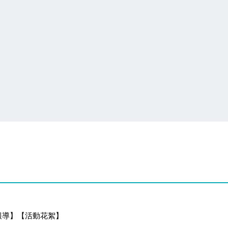
國際語言體驗嘉年華
聞報導】【活動花絮】