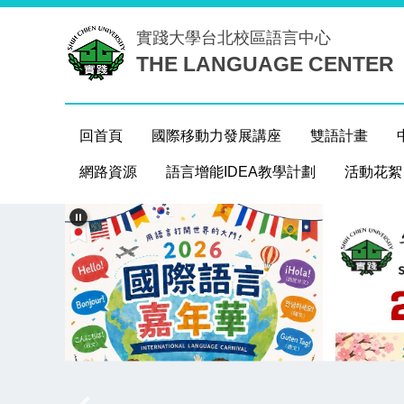
跳
實踐大學台北校區
語言中心
到
THE LANGUAGE CENTER
主
要
內
容
回首頁
國際移動力發展講座
雙語計畫
區
網路資源
語言增能IDEA教學計劃
活動花絮