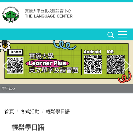
跳
實踐大學台北校區
語言中心
到
THE LANGUAGE CENTER
主
要
內
容
區
單字app
首頁
各式活動
輕鬆學日語
輕鬆學日語