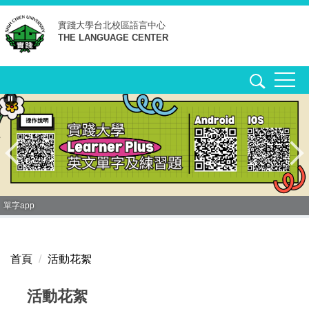
跳
實踐大學台北校區
語言中心
到
THE LANGUAGE CENTER
主
要
內
容
區
單字app
首頁
活動花絮
活動花絮