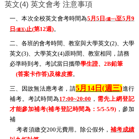
英文(4) 英文會考 注意事項
一、本次全校英文會考時間為
5
月
5
日
至
5
月
9
(
週一
)
日
止
(
第
12
週
)
。
(
週五
)
二、各班的會考時間、教室與大學英文
(2)
、大學
英文
(3)
、大學英文
(4)
原時間、教室相同，請務
必準時到考。考試當日攜帶
學生證、
2B
鉛筆
(
答案卡作答
)
及
橡皮擦
。
5
月
14
日
(
週三
)
三、因故無法應考者，請
進行
補考。考試時間為
17:00~20:00
，
需先上網登記
才能參加補考
(
補考登記時間為：
5/5-5/9)
，參加
補
考者須繳交
200
元費用。除公假外，
補考成績