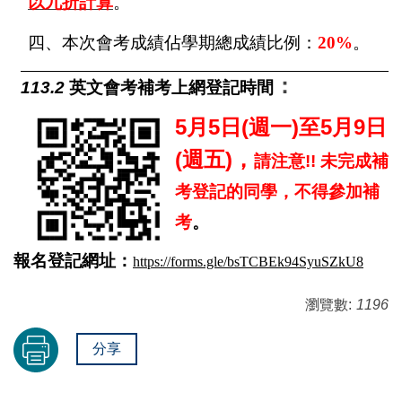
以九折計算
。
四、本次會考成績佔學期總成績比例：
20%
。
：
113.2
英文會考補考上網登記時間
5
5
(
)
5
9
月
日
週一
至
月
日
(
)
週五
，
請注意
!!
未完成補
考登記的同學，不得參加補
考
。
報名登記網址：
https://forms.gle/bsTCBEk94SyuSZkU8
瀏覽數:
1196
分享