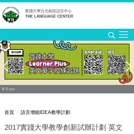
跳
實踐大學台北校區
語言中心
到
THE LANGUAGE CENTER
主
要
內
容
區
單字app
首頁
語言增能IDEA教學計劃
2017實踐大學教學創新試辦計劃 英文