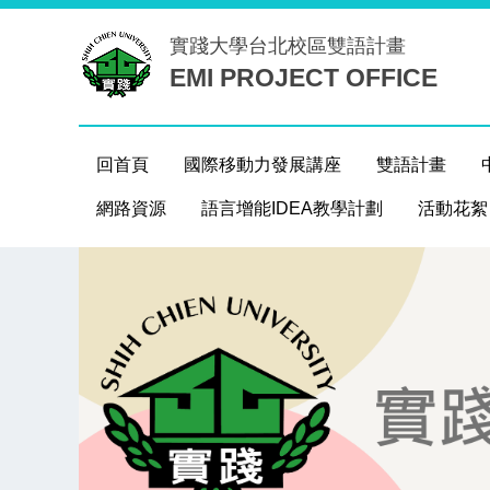
跳
實踐大學台北校區
雙語計畫
到
EMI PROJECT OFFICE
主
要
內
容
回首頁
國際移動力發展講座
雙語計畫
區
網路資源
語言增能IDEA教學計劃
活動花絮