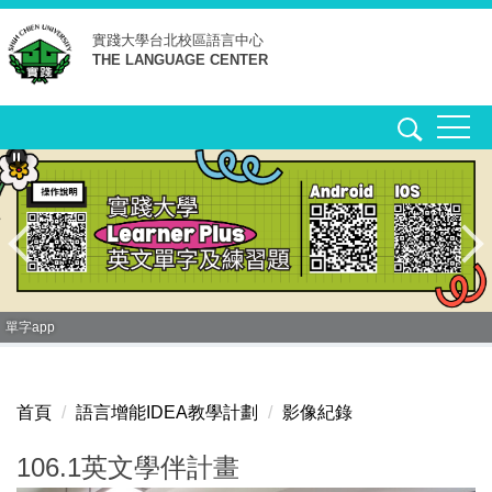
跳
實踐大學台北校區
語言中心
到
THE LANGUAGE CENTER
主
要
內
容
區
單字app
首頁
語言增能IDEA教學計劃
影像紀錄
106.1英文學伴計畫