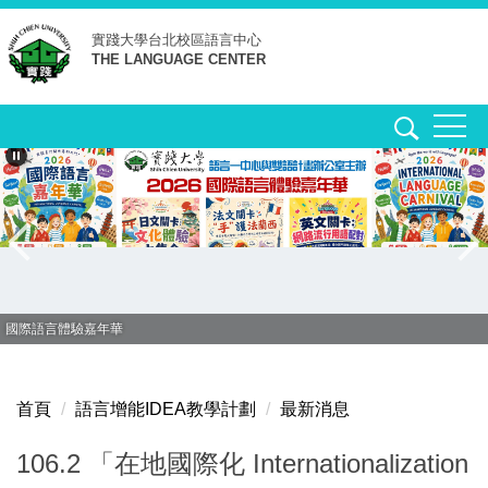
跳
實踐大學台北校區
語言中心
到
THE LANGUAGE CENTER
主
要
內
容
區
國際語言體驗嘉年華
首頁
語言增能IDEA教學計劃
最新消息
106.2 「在地國際化 Internationalization