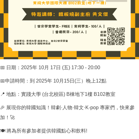
📅
日期：
2025
年
10
月
17
日
(
五
) 17:30 - 20:00
📅
申請時間：到
2025
年
10
月
15
日
(
三）晚上
12
點
📍
地點：實踐大學
(
台北校區
) B
棟地下
1
樓
B102
教室
🎉
展現你的韓國知識！韓劇·人物·韓文·
K-pop
專家們，快來參
加！
🚀
🍽
️
將為所有參加者提供韓國點心和飲料
!